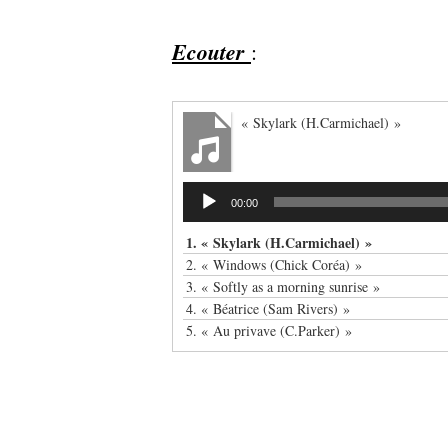
Ecouter
:
« Skylark (H.Carmichael) »
Lecteur
00:00
audio
1.
« Skylark (H.Carmichael) »
2.
« Windows (Chick Coréa) »
3.
« Softly as a morning sunrise »
4.
« Béatrice (Sam Rivers) »
5.
« Au privave (C.Parker) »