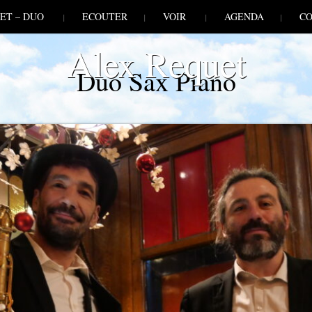
ET – DUO
ECOUTER
VOIR
AGENDA
CO
Alex Requet
Duo Sax Piano